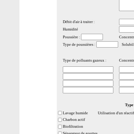
Débit d'air à traiter :
Humidité
Poussière
:
Concentr
Type de poussières
:
Solubilit
Type de polluants gazeux
:
Concentra
Type 
Lavage humide Utilisation d'un réactif
Charbon actif
Biofiltration
Séparateur de gouttes