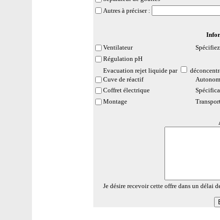
Autres à préciser :
Info
Ventilateur
Spécifiez
Régulation pH
Evacuation rejet liquide
par
déconcentr
Cuve de réactif
Autonom
Coffret électrique
Spécifica
Montage
Transport
Je désire recevoir cette offre dans un délai d