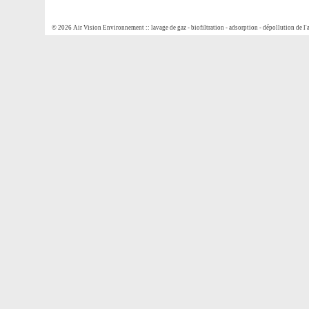
© 2026 Air Vision Environnement :: lavage de gaz - biofiltration - adsorption - dépollution de l'