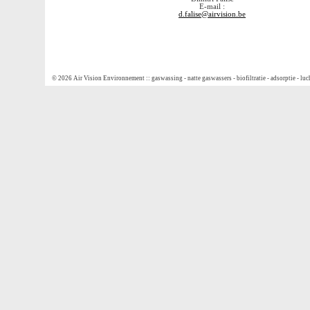
E-mail :
d.falise@airvision.be
© 2026 Air Vision Environnement :: gaswassing - natte gaswassers - biofiltratie - adsorptie - l