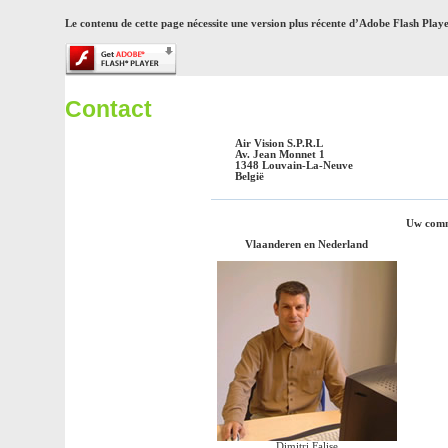
Le contenu de cette page nécessite une version plus récente d’Adobe Flash Playe
Contact
Air Vision S.P.R.L
Av. Jean Monnet 1
1348 Louvain-La-Neuve
België
Uw comme
Vlaanderen en Nederland
Dimitri Falise